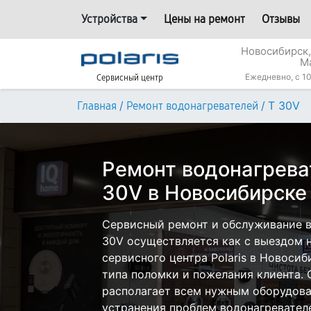
Устройства
Цены на ремонт
Отзывы
Новосибирск,
М
Ежедневно, с 10
Сервисный центр
/
/
T 30V
Главная
Ремонт водонагревателей
Ремонт водонагреват
30V в Новосибирске
Сервисный ремонт и обслуживание во
30V осуществляется как с выездом на
сервисного центра Polaris в Новосиб
типа поломки и пожелания клиента.
располагает всем нужным оборудова
устранения проблем водонагревателей