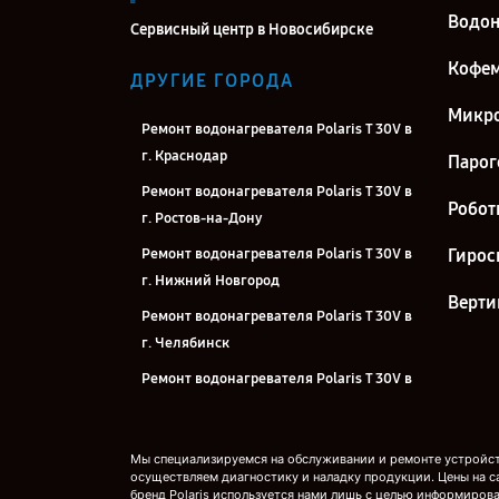
Водон
Сервисный центр в Новосибирске
Кофе
ДРУГИЕ ГОРОДА
Микро
Ремонт водонагревателя Polaris T 30V в
г. Краснодар
Парог
Ремонт водонагревателя Polaris T 30V в
Робот
г. Ростов-на-Дону
Ремонт водонагревателя Polaris T 30V в
Гирос
г. Нижний Новгород
Верти
Ремонт водонагревателя Polaris T 30V в
г. Челябинск
Ремонт водонагревателя Polaris T 30V в
г. Екатеринбург
Ремонт водонагревателя Polaris T 30V в
Мы специализируемся на обслуживании и ремонте устройств
г. Казань
осуществляем диагностику и наладку продукции. Цены на с
бренд Polaris используется нами лишь с целью информирова