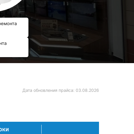
ремонта
нта
Дата обновления прайса:
03.08.2026
оки