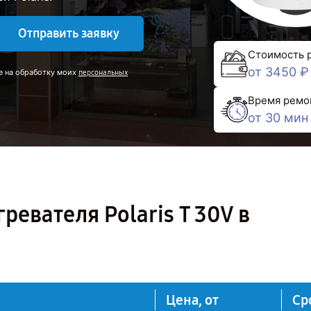
Отправить заявку
Стоимость 
от 3450 ₽
е на обработку моих
персональных
Время ремо
от 30 мин
евателя Polaris T 30V в
Цена, от
Ср