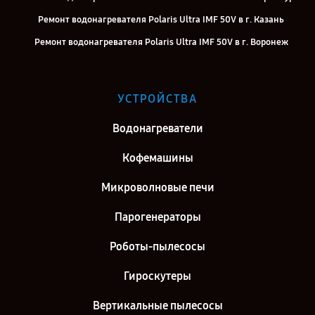
Ремонт водонагревателя Polaris Ultra IMF 50V в г. Казань
Ремонт водонагревателя Polaris Ultra IMF 50V в г. Воронеж
Ремонт водонагревателя Polaris Ultra IMF 50V в г. Саратов
Ремонт водонагревателя Polaris Ultra IMF 50V в г. Самара
УСТРОЙСТВА
Ремонт водонагревателя Polaris Ultra IMF 50V в г. Киров
Водонагреватели
Ремонт водонагревателя Polaris Ultra IMF 50V в г. Москва
Ремонт водонагревателя Polaris Ultra IMF 50V в г. Санкт-
Кофемашины
Петербург
Микроволновые печи
Парогенераторы
Роботы-пылесосы
Гироскутеры
Вертикальные пылесосы